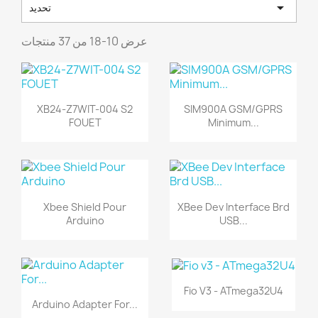

تحديد
عرض 10-18 من 37 منتجات
XB24-Z7WIT-004 S2
SIM900A GSM/GPRS
FOUET
Minimum...
Xbee Shield Pour
XBee Dev Interface Brd
Arduino
USB...
Fio V3 - ATmega32U4
Arduino Adapter For...